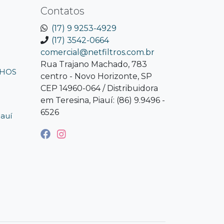
Contatos
(17) 9 9253-4929
(17) 3542-0664
comercial@netfiltros.com.br
Rua Trajano Machado, 783
LHOS
centro - Novo Horizonte, SP
CEP 14960-064 / Distribuidora
em Teresina, Piauí: (86) 9.9496 -
6526
iauí